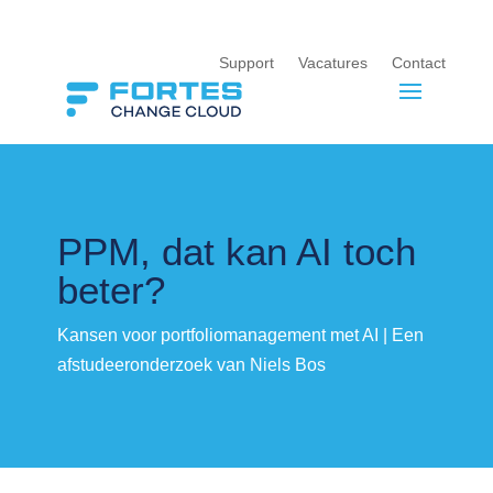
Support
Vacatures
Contact
PPM, dat kan AI toch
beter?
Kansen voor portfoliomanagement met AI | Een
afstudeeronderzoek van Niels Bos