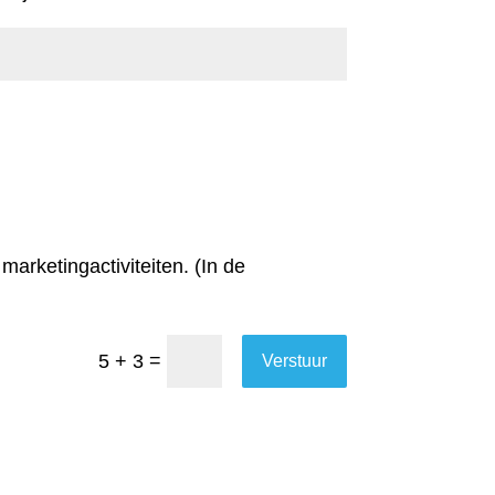
marketingactiviteiten. (In de
=
5 + 3
Verstuur