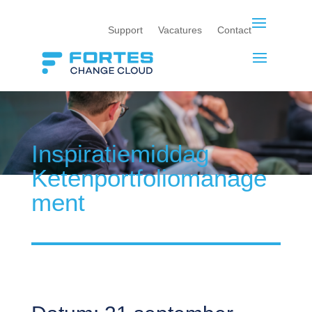
Support
Vacatures
Contact
Inspiratiemiddag
Ketenportfoliomanage
ment