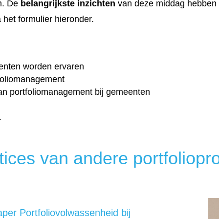
en. De
belangrijkste inzichten
van deze middag hebben w
 het formulier hieronder.
eenten worden ervaren
rtfoliomanagement
van portfoliomanagement bij gemeenten
.
ctices van andere portfoliopr
per Portfoliovolwassenheid bij