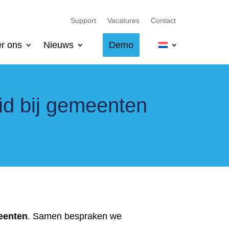
Support
Vacatures
Contact
r ons
Nieuws
Demo
id bij gemeenten
meenten
. Samen bespraken we