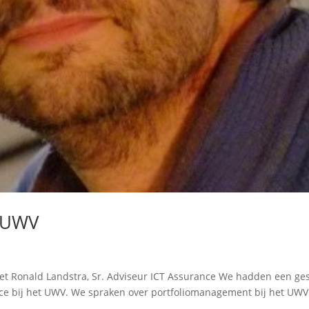
j UWV
et Ronald Landstra, Sr. Adviseur ICT Assurance We hadden een ge
nce bij het UWV. We spraken over portfoliomanagement bij het UWV