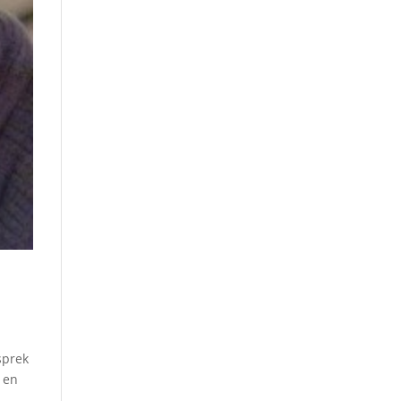
sprek
 en