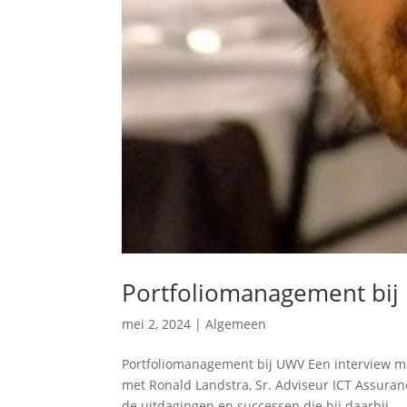
Portfoliomanagement bi
mei 2, 2024
|
Algemeen
Portfoliomanagement bij UWV Een interview m
met Ronald Landstra, Sr. Adviseur ICT Assura
de uitdagingen en successen die hij daarbij...