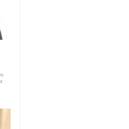
is
nt